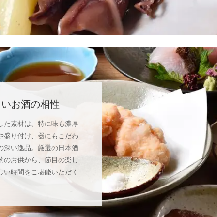
しいお酒の相性
した素材は、特に味も濃厚
や盛り付け、器にもこだわ
の深い逸品。厳選の日本酒
酌のお供から、節目の楽し
しい時間をご堪能いただく