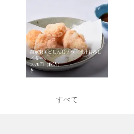
自家製エビしんじょう（出汁おろし
／塩）
1078円（税込）
各
すべて