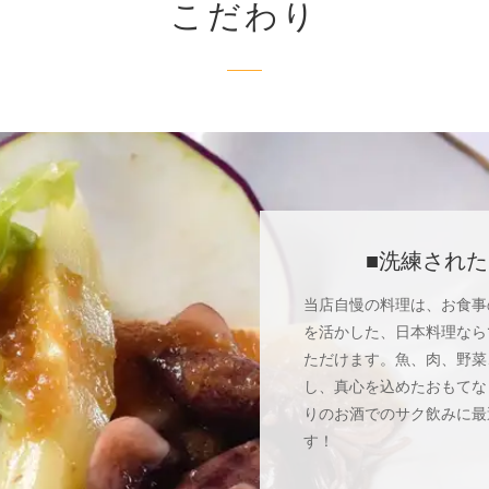
こだわり
■洗練され
当店自慢の料理は、お食事
を活かした、日本料理なら
ただけます。魚、肉、野菜
し、真心を込めたおもてな
りのお酒でのサク飲みに最
す！